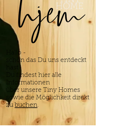
HOME
Hallo -
schön das Du uns entdeckt
hast !
Du findest hier alle
Informationen
über unsere Tiny Homes
sowie die Möglichkeit direkt
zu
buchen
.